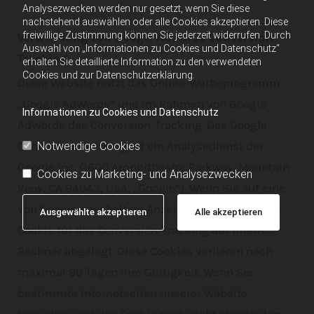
Analysezwecken werden nur gesetzt, wenn Sie diese
nachstehend auswählen oder alle Cookies akzeptieren. Diese
freiwillige Zustimmung können Sie jederzeit widerrufen. Durch
Verwendung von Google Adwords Conversion-
Auswahl von „Informationen zu Cookies und Datenschutz“
Tracking
erhalten Sie detaillierte Information zu den verwendeten
Cookies und zur Datenschutzerklärung.
Diese Website nutzt das Online-Werbeprogramm
„Google AdWords“ und im Rahmen von Google
Informationen zu Cookies und Datenschutz
AdWords das Conversion-Tracking. Das Google
Conversion Tracking ist ein Analysedienst der
Notwendige Cookies
Google Inc. (1600 Amphitheatre Parkway, Mountain
Cookies zu Marketing- und Analysezwecken
View, CA 94043, USA; „Google“). Wenn Sie auf eine
von Google geschaltete Anzeige klicken, wird ein
Ausgewählte akzeptieren
Alle akzeptieren
Cookie für das Conversion-Tracking auf Ihrem
Rechner abgelegt. Diese Cookies verlieren nach
maximal 90 Tagen ihre Gültigkeit. Wenn Sie
bestimmte Internetseiten unserer Website