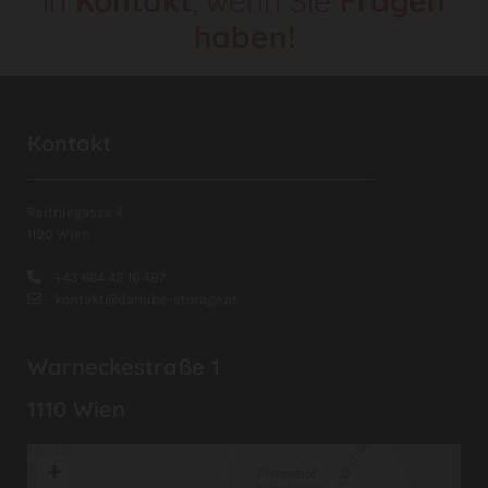
in
Kontakt
, wenn Sie
Fragen
haben
!
Kontakt
Reithlegasse 4
1190 Wien
+43 664 42 16 487

kontakt@danube-storage.at

Warneckestraße 1
1110 Wien