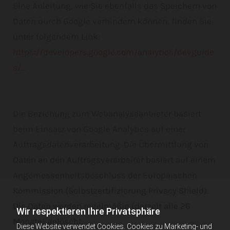
Eine Anleitung, wie Sie ebenfalls das Speichern von
Daten durch Google verhindern können, finden Sie
unter folgendem Link:
https://developers.google.com/analytics/devguide
s/...
Die Beziehung zum Webanalyseanbieter basiert
beim Einsatz von Google Analytics auf einer
Auftragsdatenverarbeitung. Die Übermittlung von
Daten an den Auftragsverarbeiter basiert auf einem
Angemessenheitsbeschluss der Europäischen
Kommission (Selbstzertifizierung Privacy Shield).
Die Daten werden regelmäßig (derzeit alle 26
Wir respektieren Ihre Privatsphäre
Monate) gelöscht.
Diese Website verwendet Cookies. Cookies zu Marketing- und