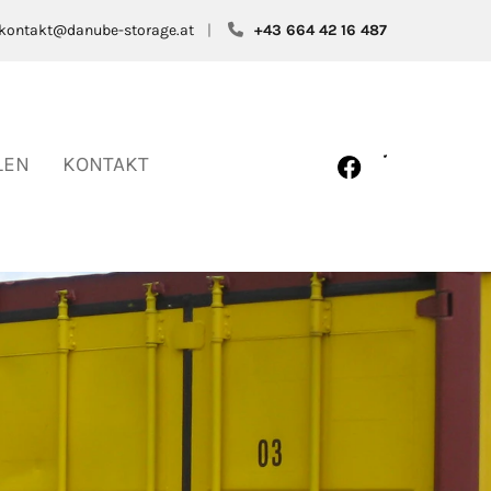
kontakt@danube-storage.at
|
+43 664 42 16 487

LEN
KONTAKT